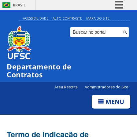
BRASIL
Simplifique!
ACESSIBILIDADE
ALTO CONTRASTE
MAPA DO SITE
Comunica BR
Participe
Acesso à informação
Legislação
Departamento de
Canais
Contratos
Área Restrita
Administradores do Site
MENU
Termo de Indicação de