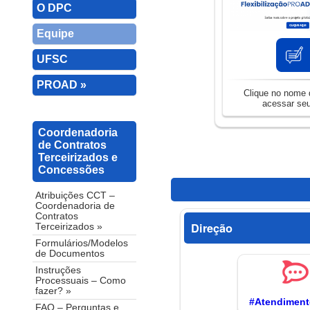
O DPC
Equipe
UFSC
PROAD »
Clique no nome d
acessar seu
Coordenadoria
de Contratos
Terceirizados e
Concessões
Atribuições CCT –
Coordenadoria de
Contratos
Direção
Terceirizados »
Formulários/Modelos
de Documentos
Instruções
Processuais – Como
fazer? »
#Atendimen
FAQ – Perguntas e