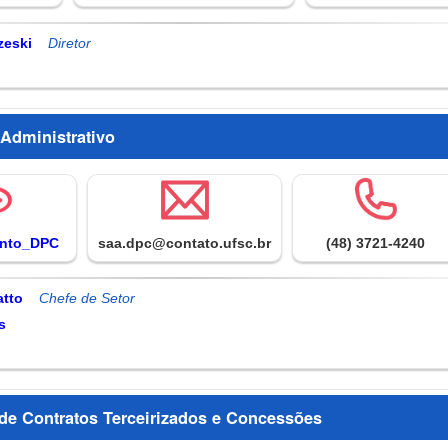
zeski
 Administrativo
ento_DPC
saa.dpc@contato.ufsc.br
(48) 3721-4240
atto
s
de Contratos Terceirizados e Concessões