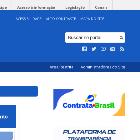
cipe
Acesso à informação
Legislação
Canais
ACESSIBILIDADE
ALTO CONTRASTE
MAPA DO SITE
Área Restrita
Administradores do Site
nto