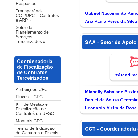
Respostas
Transparência
Gabriel Nascimento Kinc
CCT/DPC – Contratos
e ARP »
Ana Paula Peres da Silva
Setor de
Planejamento de
Serviços
SAA - Setor de Apoio
Terceirizados »
Coordenadoria
de Fiscalização
de Contratos
#Atendim
Terceirizados
Atribuições CFC
Michelly Schaiane Pizzin
Fluxos – CFC
Daniel de Souza Geremia
KIT de Gestão e
Leonardo Vieira da Rosa
Fiscalização de
Contratos da UFSC
Manuais CFC
CCT - Coordenadoria 
Termo de Indicação
de Gestores e Fiscais