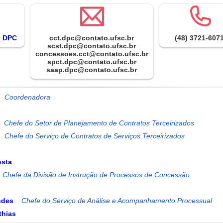
o_DPC
cct.dpc@contato.ufsc.br
(48) 3721-6071
scst.dpc@contato.ufsc.br
concessoes.cct@contato.ufsc.br
spct.dpc@contato.ufsc.br
saap.dpc@contato.ufsc.br
osta
ndes
thias