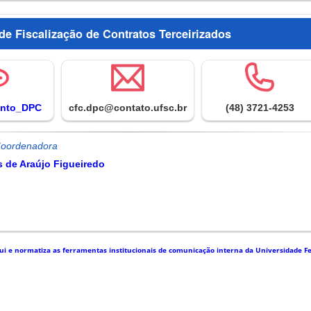
e Fiscalização de Contratos Terceirizados
ento_DPC
cfc.dpc@contato.ufsc.br
(48) 3721-4253
s de Araújo Figueiredo
tui e normatiza as ferramentas institucionais de comunicação interna da Universidade F