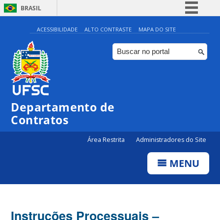
BRASIL
Simplifique!
ACESSIBILIDADE
ALTO CONTRASTE
MAPA DO SITE
Comunica BR
Participe
Acesso à informação
Legislação
Departamento de
Canais
Contratos
Área Restrita
Administradores do Site
MENU
Instruções Processuais –